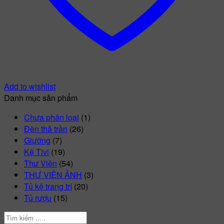
Add to wishlist
Danh mục sản phẩm
Chưa phân loại
(1)
Đèn thả trần
(26)
Giường
(7)
Kệ Tivi
(19)
Thư Viện
(54)
THƯ VIỆN ẢNH
(3)
Tủ kệ trang trí
(20)
Tủ rượu
(15)