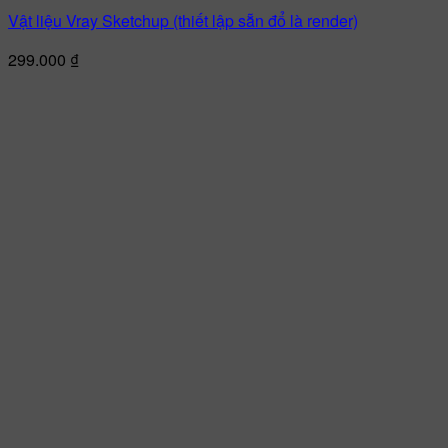
Vật liệu Vray Sketchup (thiết lập sẵn đổ là render)
299.000
₫