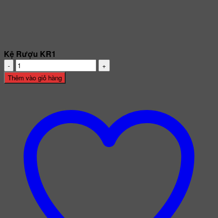
Kệ Rượu KR1
Kệ
Rượu
Thêm vào giỏ hàng
KR1
số
lượng