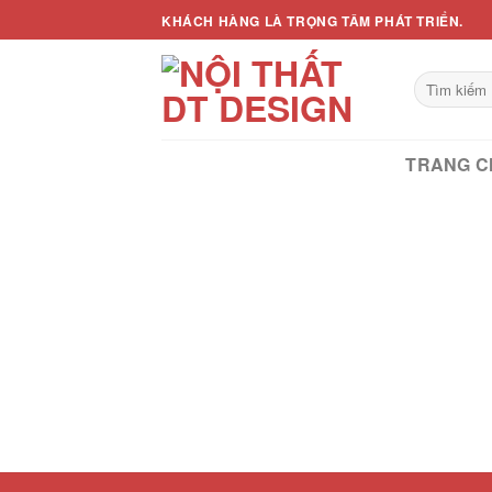
Skip
KHÁCH HÀNG LÀ TRỌNG TÂM PHÁT TRIỂN.
to
content
Tìm
kiếm:
TRANG C