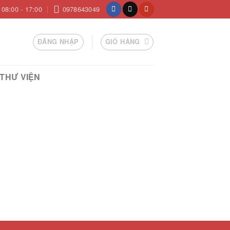
08:00 - 17:00
0978643049
ĐĂNG NHẬP
GIỎ HÀNG
THƯ VIỆN