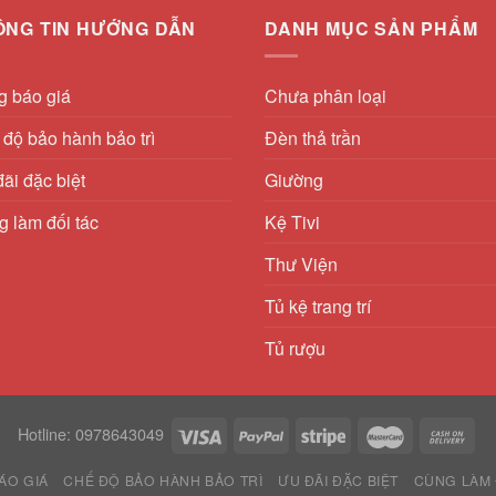
ÔNG TIN HƯỚNG DẪN
DANH MỤC SẢN PHẨM
g báo giá
Chưa phân loại
độ bảo hành bảo trì
Đèn thả trần
ãi đặc biệt
Giường
 làm đối tác
Kệ Tivi
Thư Viện
Tủ kệ trang trí
Tủ rượu
Hotline: 0978643049
ÁO GIÁ
CHẾ ĐỘ BẢO HÀNH BẢO TRÌ
ƯU ĐÃI ĐẶC BIỆT
CÙNG LÀM 