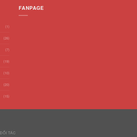
FANPAGE
(1)
(26)
(7)
(19)
(10)
(20)
(15)
ĐỐI TÁC