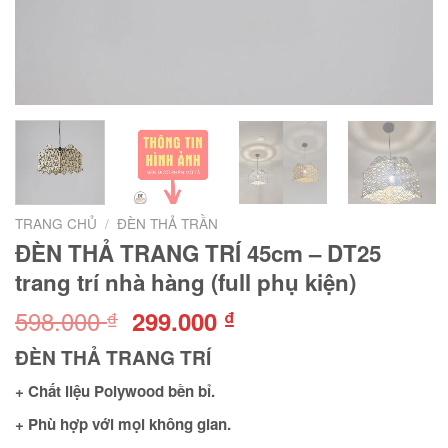
TRANG CHỦ
/
ĐÈN THẢ TRẦN
ĐÈN THẢ TRANG TRÍ 45cm – DT25
trang trí nhà hàng (full phụ kiện)
598.000
Giá
Giá
299.000
₫
₫
gốc
hiện
ĐÈN THẢ TRANG TRÍ
là:
tại
598.000 ₫.
là:
+ Chất liệu Polywood bền bỉ.
299.000 ₫.
+ Phù hợp với mọi không gian.