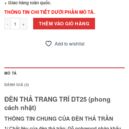
+ Giao hàng toàn quốc.
THÔNG TIN CHI TIẾT DƯỚI PHẦN MÔ TẢ.
ĐÈN THẢ TRANG TRÍ 45cm - DT25 trang trí nhà hàng (full phụ 
THÊM VÀO GIỎ HÀNG
Add to wishlist
MÔ TẢ
ĐÁNH GIÁ (0)
ĐÈN THẢ TRANG TRÍ DT25 (phong
cách nhật)
THÔNG TIN CHUNG CỦA ĐÈN THẢ TRẦN
1/ Chất liệu của đèn thả trần: Gỗ polywood nhập khẩu