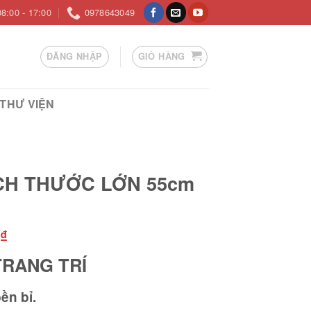
08:00 - 17:00
0978643049
ĐĂNG NHẬP
GIỎ HÀNG
THƯ VIỆN
CH THƯỚC LỚN 55cm
Giá
0
₫
hiện
TRANG TRÍ
tại
₫.
là:
ền bỉ.
490.000 ₫.