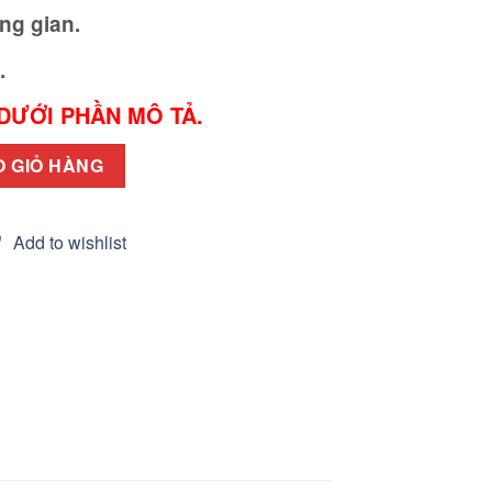
ng gian.
.
 DƯỚI PHẦN MÔ TẢ.
5cm (full phụ kiện) số lượng
O GIỎ HÀNG
Add to wishlist