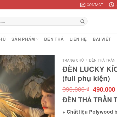
CONTACT
HỦ
SẢN PHẨM
ĐÈN THẢ
LIÊN HỆ
BÀI VIẾT
TRANG CHỦ
/
ĐÈN THẢ TRẦN
ĐÈN LUCKY KÍ
(full phụ kiện)
Add to
wishlist
990.000
Giá
490.00
₫
gốc
ĐÈN THẢ TRẦN 
là:
990.000 
+ Chất liệu Polywood b