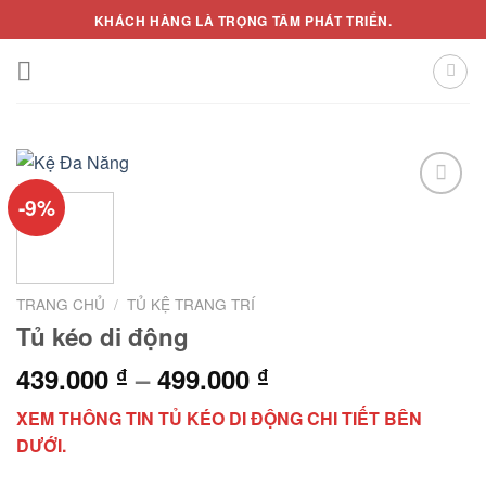
Skip
KHÁCH HÀNG LÀ TRỌNG TÂM PHÁT TRIỂN.
to
content
-9%
Add to
wishlist
TRANG CHỦ
/
TỦ KỆ TRANG TRÍ
Tủ kéo di động
439.000
–
499.000
₫
₫
XEM THÔNG TIN TỦ KÉO DI ĐỘNG CHI TIẾT BÊN
DƯỚI.