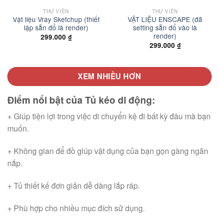
THƯ VIỆN
THƯ VIỆN
Vật liệu Vray Sketchup (thiết
VẬT LIỆU ENSCAPE (đã
lập sẵn đổ là render)
setting sẵn đổ vào là
render)
299.000
₫
299.000
₫
XEM NHIỀU HƠN
Điểm nổi bật của Tủ kéo di động:
+ Giúp tiện lợi trong việc di chuyển kệ đi bất kỳ đâu mà bạn
muốn.
+ Không gian để đồ giúp vật dụng của bạn gọn gàng ngăn
nắp.
+ Tủ thiết kế đơn giản dễ dàng lắp ráp.
+ Phù hợp cho nhiều mục đích sử dụng.