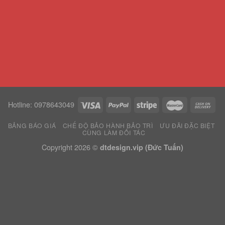
Hotline: 0978643049
BẢNG BÁO GIÁ
CHẾ ĐỘ BẢO HÀNH BẢO TRÌ
ƯU ĐÃI ĐẶC BIỆT
CÙNG LÀM ĐỐI TÁC
Copyright 2026 ©
dtdesign.vip (Đức Tuấn)