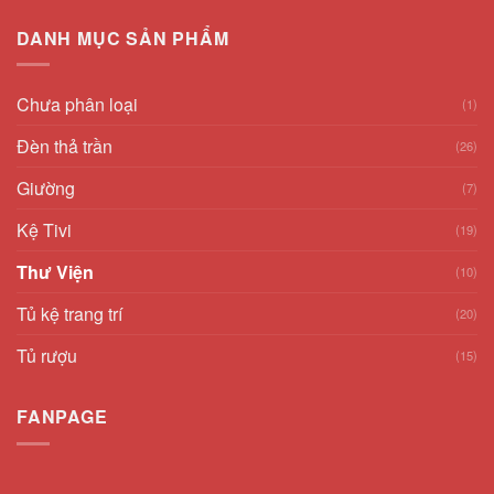
DANH MỤC SẢN PHẨM
Chưa phân loại
(1)
Đèn thả trần
(26)
Giường
(7)
Kệ Tivi
(19)
Thư Viện
(10)
Tủ kệ trang trí
(20)
Tủ rượu
(15)
FANPAGE