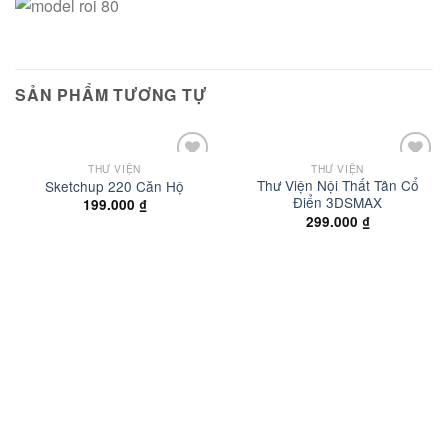
SẢN PHẨM TƯƠNG TỰ
THƯ VIỆN
THƯ VIỆN
Thư Viện Nội Thất Tân Cổ
Sketchup 220 Căn Hộ
Điển 3DSMAX
199.000
₫
Add to
Add to
299.000
₫
wishlist
wishlist