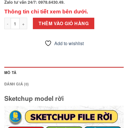
Zalo tư vấn 24/7: 0978.6430.49.
Thông tin chi tiết xem bên dưới.
Sketchup model rời số lượng
THÊM VÀO GIỎ HÀNG
Add to wishlist
MÔ TẢ
ĐÁNH GIÁ (0)
Sketchup model rời