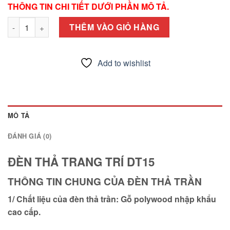
THÔNG TIN CHI TIẾT DƯỚI PHẦN MÔ TẢ.
ĐÈN THẢ TRANG TRÍ DT15 số lượng
THÊM VÀO GIỎ HÀNG
Add to wishlist
MÔ TẢ
ĐÁNH GIÁ (0)
ĐÈN THẢ TRANG TRÍ DT15
THÔNG TIN CHUNG CỦA ĐÈN THẢ TRẦN
1/ Chất liệu của đèn thả trần: Gỗ polywood nhập khẩu
cao cấp.