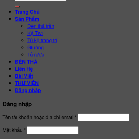
kiếm:
Trang Chủ
Sản Phẩm
Đèn thả trần
Kệ Tivi
Tủ kệ trang trí
Giường
Tủ rượu
ĐÈN THẢ
Liên Hệ
Bài Viết
THƯ VIỆN
Đăng nhập
Đăng nhập
Tên tài khoản hoặc địa chỉ email
*
Mật khẩu
*