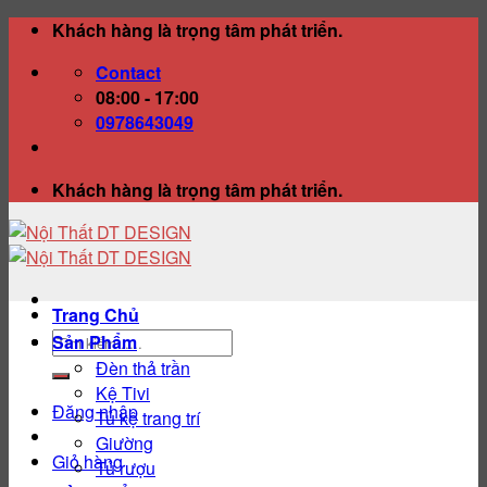
Skip
Khách hàng là trọng tâm phát triển.
to
Contact
content
08:00 - 17:00
0978643049
Khách hàng là trọng tâm phát triển.
Trang Chủ
Tìm
Sản Phẩm
kiếm:
Đèn thả trần
Kệ Tivi
Đăng nhập
Tủ kệ trang trí
Giường
Giỏ hàng
Tủ rượu